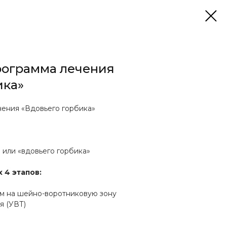
рограмма лечения
ика»
чения «Вдовьего горбика»
 или «вдовьего горбика»
 4 этапов:
м на шейно-воротниковую зону
я (УВТ)