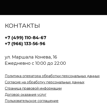
КОНТАКТЫ
Сайт использует cookie-файлы, чтобы
сделать ваше пребывание на нём
максимально удобным. Ознакомьтесь с
+7 (499) 110-84-67
политикой оператора обработки
+7 (966) 133-56-96
персональных данных
и
пользовательским соглашением
ул. Маршала Конева, 16
Принять
Ежедневно с 10:00 до 22:00
Политика оператора обработки персональных данных
Согласие на обработку персональных данных
Страница правовой информации
Договор оказания услуг
Пользовательское соглашение