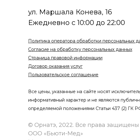
ул. Маршала Конева, 16
Ежедневно с 10:00 до 22:00
Политика оператора обработки персональных д
Согласие на обработку персональных данных
Страница правовой информации
Договор оказания услуг
Сайт использует cookie-файлы, чтобы сделать ваше пребывание на нём
максимально удобным. Ознакомьтесь с
политикой оператора обработки
Пользовательское соглашение
персональных данных
и
пользовательским соглашением
Все цены, указанные на сайте носят исключител
Принять
информативный характер и не являются публичн
определяемой положениями Статьи 437 (2) ГК Р
© Орнатэ, 2022. Все права защищены
ООО «Бьюти-Мед»