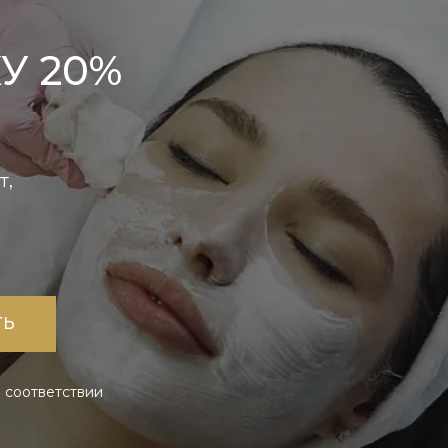
У 20%
т,
ТЬ
 соответствии