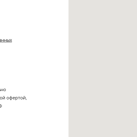
анных
ьно
ой офертой,
Ф