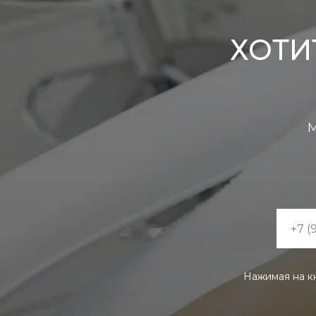
ХОТИ
М
Нажимая на к